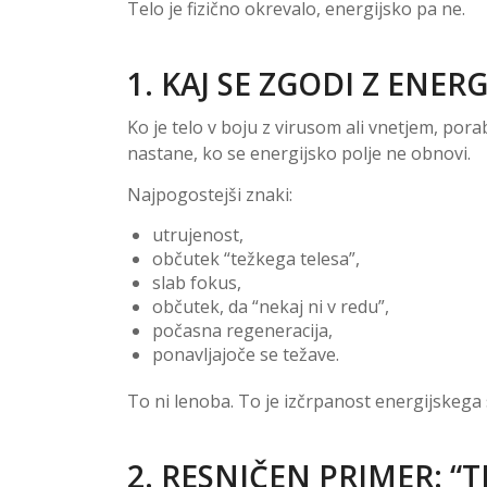
Telo je fizično okrevalo, energijsko pa ne.
1. KAJ SE ZGODI Z ENER
Ko je telo v boju z virusom ali vnetjem, po
nastane, ko se energijsko polje ne obnovi.
Najpogostejši znaki:
utrujenost,
občutek “težkega telesa”,
slab fokus,
občutek, da “nekaj ni v redu”,
počasna regeneracija,
ponavljajoče se težave.
To ni lenoba. To je izčrpanost energijskega
2. RESNIČEN PRIMER: “