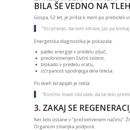
BILA ŠE VEDNO NA TLEH
Gospa, 52 let, je prišla k meni po preboleli vir
“Vsi pravijo, da sem zdrava. Jaz pa komaj
Energetska diagnostika je pokazala:
padec energije v predelu pljuč,
preobremenjen živčni sistem,
blokado v predelu vratu,
izčrpanost spodnjega dela telesa.
Po dveh terapijah je rekla:
“Končno imam občutek, da se telo premi
3. ZAKAJ SE REGENERACI
Ker telo ostane v “preživetvenem načinu”. Ži
Organom zmanjka podpore.