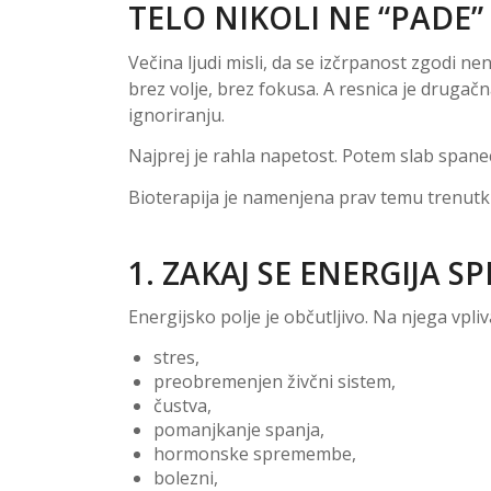
TELO NIKOLI NE “PADE
Večina ljudi misli, da se izčrpanost zgodi n
brez volje, brez fokusa. A resnica je drugačn
ignoriranju.
Najprej je rahla napetost. Potem slab span
Bioterapija je namenjena prav temu trenutku
1. ZAKAJ SE ENERGIJA S
Energijsko polje je občutljivo. Na njega vpliv
stres,
preobremenjen živčni sistem,
čustva,
pomanjkanje spanja,
hormonske spremembe,
bolezni,