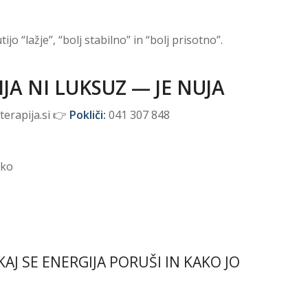
jo “lažje”, “bolj stabilno” in “bolj prisotno”.
JA NI LUKSUZ — JE NUJA
erapija.si 👉
Pokliči:
041 307 848
ško
AJ SE ENERGIJA PORUŠI IN KAKO JO