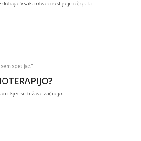
e dohaja. Vsaka obveznost jo je izčrpala.
sem spet jaz.”
BIOTERAPIJO?
am, kjer se težave začnejo.