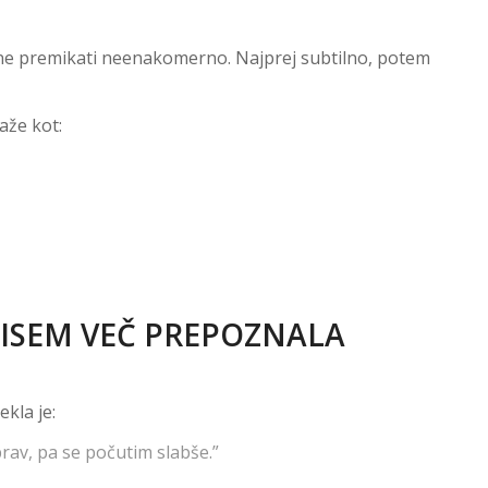
ačne premikati neenakomerno. Najprej subtilno, potem
aže kot:
“NISEM VEČ PREPOZNALA
ekla je:
rav, pa se počutim slabše.”