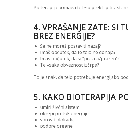
Bioterapija pomaga telesu preklopiti v stanj
4. VPRAŠANJE ZATE: SI 
BREZ ENERGIJE?
Se ne moreš postaviti nazaj?
Imaš občutek, da te telo ne dohaja?
Imaš občutek, da si “prazna/prazen”?
Te vsaka obveznost izčrpa?
To je znak, da telo potrebuje energijsko po
5. KAKO BIOTERAPIJA P
umiri živčni sistem,
okrepi pretok energije,
sprosti blokade,
podpre organe,