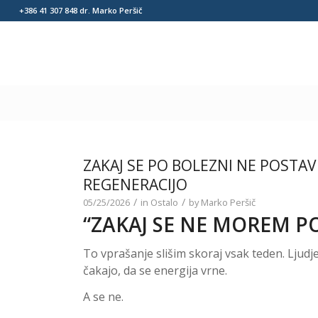
+386 41 307 848
dr. Marko Peršič
ZAKAJ SE PO BOLEZNI NE POSTAV
REGENERACIJO
/
/
05/25/2026
in
Ostalo
by
Marko Peršič
“ZAKAJ SE NE MOREM P
To vprašanje slišim skoraj vsak teden. Ljudje
čakajo, da se energija vrne.
A se ne.