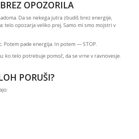
” BREZ OPOZORILA
enadoma. Da se nekega jutra zbudiš brez energije,
a: telo opozarja veliko prej. Samo mi smo mojstri v
ec. Potem pade energija. In potem — STOP.
: ko telo potrebuje pomoč, da se vrne v ravnovesje.
PLOH PORUŠI?
ajo: