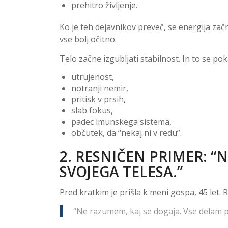
prehitro življenje.
Ko je teh dejavnikov preveč, se energija z
vse bolj očitno.
Telo začne izgubljati stabilnost. In to se pok
utrujenost,
notranji nemir,
pritisk v prsih,
slab fokus,
padec imunskega sistema,
občutek, da “nekaj ni v redu”.
2. RESNIČEN PRIMER: 
SVOJEGA TELESA.”
Pred kratkim je prišla k meni gospa, 45 let. R
“Ne razumem, kaj se dogaja. Vse delam p