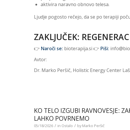
aktivira naravno obnovo telesa.
Ljudje pogosto rečejo, da se po terapiji počuti
ZAKLJUČEK: REGENERACI
👉
Naroči se:
bioterapija.si 👉
Piši:
info@biot
Avtor:
Dr. Marko Peršič, Holistic Energy Center La
KO TELO IZGUBI RAVNOVESJE: ZAK
LAHKO POVRNEMO
/
/
05/18/2026
in
Ostalo
by
Marko Peršič