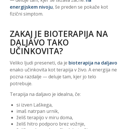
— deluje tam, kjer se težava začne:
na
energijskem nivoju
, še preden se pokaže kot
fizični simptom.
ZAKAJ JE BIOTERAPIJA NA
DALJAVO TAKO
UČINKOVITA?
Veliko ljudi preseneti, da je
bioterapija na daljavo
enako učinkovita kot terapija v živo. A energija ne
pozna razdalje — deluje tam, kjer jo telo
potrebuje.
Terapija na daljavo je idealna, če:
si izven Laškega,
imaš natrpan urnik,
želiš terapijo v miru doma,
želiš hitro podporo brez vožnje,