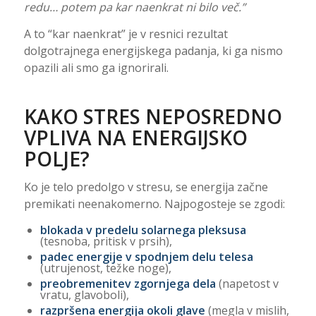
redu… potem pa kar naenkrat ni bilo več.”
A to “kar naenkrat” je v resnici rezultat
dolgotrajnega energijskega padanja, ki ga nismo
opazili ali smo ga ignorirali.
KAKO STRES NEPOSREDNO
VPLIVA NA ENERGIJSKO
POLJE?
Ko je telo predolgo v stresu, se energija začne
premikati neenakomerno. Najpogosteje se zgodi:
blokada v predelu solarnega pleksusa
(tesnoba, pritisk v prsih),
padec energije v spodnjem delu telesa
(utrujenost, težke noge),
preobremenitev zgornjega dela
(napetost v
vratu, glavoboli),
razpršena energija okoli glave
(megla v mislih,