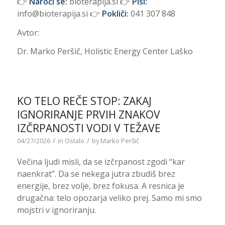
👉
Naroči se:
bioterapija.si 👉
Piši:
info@bioterapija.si 👉
Pokliči:
041 307 848
Avtor:
Dr. Marko Peršič, Holistic Energy Center Laško
KO TELO REČE STOP: ZAKAJ
IGNORIRANJE PRVIH ZNAKOV
IZČRPANOSTI VODI V TEŽAVE
/
/
04/27/2026
in
Ostalo
by
Marko Peršič
Večina ljudi misli, da se izčrpanost zgodi “kar
naenkrat”. Da se nekega jutra zbudiš brez
energije, brez volje, brez fokusa. A resnica je
drugačna: telo opozarja veliko prej. Samo mi smo
mojstri v ignoriranju.