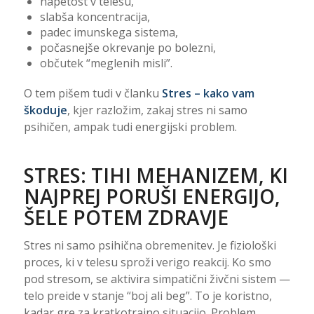
napetost v telesu,
slabša koncentracija,
padec imunskega sistema,
počasnejše okrevanje po bolezni,
občutek “meglenih misli”.
O tem pišem tudi v članku
Stres – kako vam
škoduje
, kjer razložim, zakaj stres ni samo
psihičen, ampak tudi energijski problem.
STRES: TIHI MEHANIZEM, KI
NAJPREJ PORUŠI ENERGIJO,
ŠELE POTEM ZDRAVJE
Stres ni samo psihična obremenitev. Je fiziološki
proces, ki v telesu sproži verigo reakcij. Ko smo
pod stresom, se aktivira simpatični živčni sistem —
telo preide v stanje “boj ali beg”. To je koristno,
kadar gre za kratkotrajno situacijo. Problem