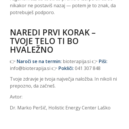
nikakor ne postaviš nazaj — potem je to znak, da
potrebuješ podporo.
NAREDI PRVI KORAK –
TVOJE TELO TI BO
HVALEŽNO
👉
Naroči se na termin:
bioterapija.si 👉
Piši:
info@bioterapija.si 👉
Pokliči:
041 307 848
Tvoje zdravje je tvoja največja naložba. In nikoli ni
prepozno, da začneš.
Avtor:
Dr. Marko Peršič, Holistic Energy Center Laško