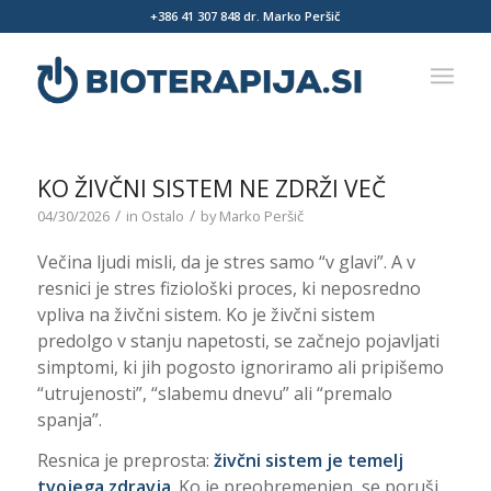
+386 41 307 848
dr. Marko Peršič
KO ŽIVČNI SISTEM NE ZDRŽI VEČ
/
/
04/30/2026
in
Ostalo
by
Marko Peršič
Večina ljudi misli, da je stres samo “v glavi”. A v
resnici je stres fiziološki proces, ki neposredno
vpliva na živčni sistem. Ko je živčni sistem
predolgo v stanju napetosti, se začnejo pojavljati
simptomi, ki jih pogosto ignoriramo ali pripišemo
“utrujenosti”, “slabemu dnevu” ali “premalo
spanja”.
Resnica je preprosta:
živčni sistem je temelj
tvojega zdravja
. Ko je preobremenjen, se poruši