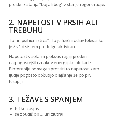
preide iz stanja “boj ali beg” v stanje regeneracije.
2. NAPETOST V PRSIH ALI
TREBUHU
To ni “psihični stres”. To je fizični odziv telesa, ko
je živčni sistem predolgo aktiviran.
Napetost v solarni pleksus regiji je eden
najpogostejših znakov energijske blokade.
Bioterapija pomaga sprostiti to napetost, zato
ljudje pogosto občutijo olajšanje že po prvi
terapiji.
3. TEŽAVE S SPANJEM
težko zaspiš
se zbudiš ob 3. uri zjutraj