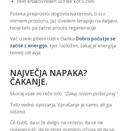
želiš enakovreden učinek kot v živo.
Poteka preprosto: dogovoriva termin, ti si v
mirnem prostoru, jaz izvedem terapijo na daljavo,
tvoje telo pa začne proces regeneracije.
Več o tem pišem tudi v članku
Dobro počutje se
začne z energijo
, kjer razložim, zakaj je energija
temelj zdravja.
NAJVEČJA NAPAKA?
ČAKANJE.
Skoraj vsak mi reče isto:
“Zakaj nisem prišel prej.”
Telo vedno opozarja. Vprašanje je samo, ali ga
slišimo.
Če čutiš, da si že dolgo na rezervi, da se ne
regeneriraš, da te stres prehitro izčrpa ali da se