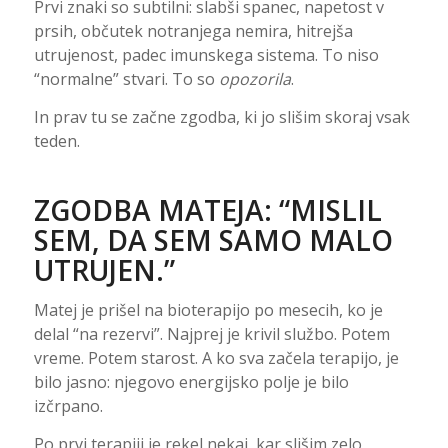
Prvi znaki so subtilni: slabši spanec, napetost v
prsih, občutek notranjega nemira, hitrejša
utrujenost, padec imunskega sistema. To niso
“normalne” stvari. To so
opozorila
.
In prav tu se začne zgodba, ki jo slišim skoraj vsak
teden.
ZGODBA MATEJA: “MISLIL
SEM, DA SEM SAMO MALO
UTRUJEN.”
Matej je prišel na bioterapijo po mesecih, ko je
delal “na rezervi”. Najprej je krivil službo. Potem
vreme. Potem starost. A ko sva začela terapijo, je
bilo jasno: njegovo energijsko polje je bilo
izčrpano.
Po prvi terapiji je rekel nekaj, kar slišim zelo