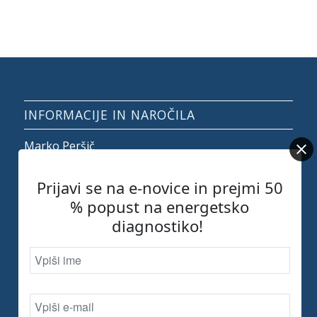
INFORMACIJE IN NAROČILA
Marko Peršič
tel.
041 307 848
e-mail:
info@bioterapija.si
Prijavi se na e-novice in prejmi 50
% popust na energetsko
diagnostiko!
PODJETJE